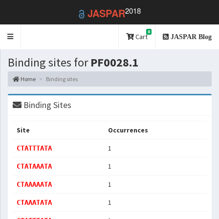
2018
JASPAR
0
Toggle
Cart
JASPAR Blog
navigation
Binding sites for
PF0028.1
Home
Binding sites
Binding Sites
Site
Occurrences
1
CTATTTATA
1
CTATAAATA
1
CTAAAAATA
1
CTAAATATA