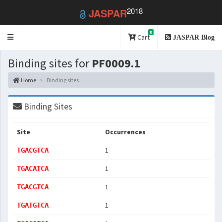
2018
JASPAR
0
Toggle
Cart
JASPAR Blog
navigation
Binding sites for
PF0009.1
Home
Binding sites
Binding Sites
Site
Occurrences
1
TGACGTCA
1
TGACATCA
1
TGACGTCA
1
TGATGTCA